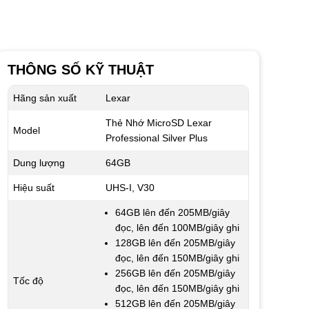
THÔNG SỐ KỸ THUẬT
Hãng sản xuất
Lexar
Thẻ Nhớ MicroSD Lexar
Model
Professional Silver Plus
Dung lượng
64GB
Hiệu suất
UHS-I, V30
64GB lên đến 205MB/giây
đọc, lên đến 100MB/giây ghi
128GB lên đến 205MB/giây
đọc, lên đến 150MB/giây ghi
256GB lên đến 205MB/giây
Tốc độ
đọc, lên đến 150MB/giây ghi
512GB lên đến 205MB/giây