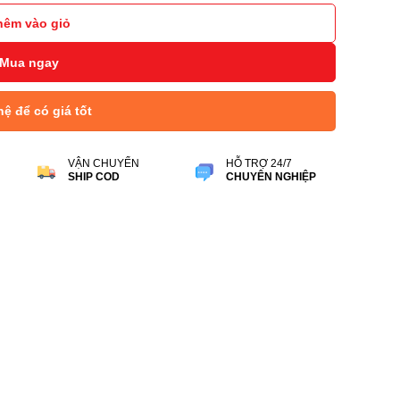
hêm vào giỏ
Mua ngay
hệ để có giá tốt
VẬN CHUYỂN
HỖ TRỢ 24/7
SHIP COD
CHUYÊN NGHIỆP