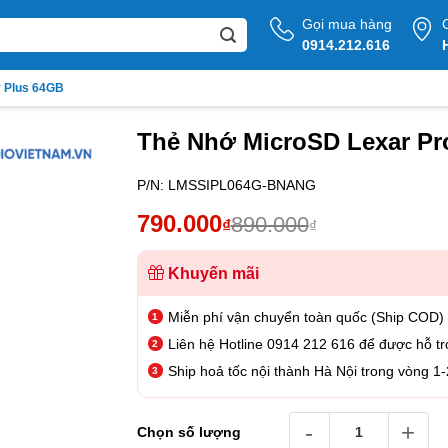
Gọi mua hàng
0914.212.616
r Plus 64GB
Thẻ Nhớ MicroSD Lexar Pro
P/N:
LMSSIPL064G-BNANG
Giá
Giá
790.000
890.000
₫
₫
gốc
hiện
là:
tại
Khuyến mãi
890.000₫.
là:
Miễn phí vận chuyển toàn quốc (Ship COD)
790.000₫.
Liên hệ Hotline 0914 212 616 để được hỗ tr
Ship hoả tốc nội thành Hà Nội trong vòng 1-
Thẻ Nhớ MicroSD Lexar Pr
Chọn số lượng