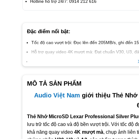
Hotline hỗ trợ 24/7: 0914 212 616
Đặc điểm nổi bật:
Tốc độ cao vượt trội:
Đọc lên đến
205MB/s
, ghi đến
15
Hỗ trợ quay video 4K mượt mà:
Đạt chuẩn
V30, U3
, đ
Độ bền đạt chuẩn IPX7:
Chống nước, chống sốc, chịu nh
an toàn.
Tương thích đa thiết bị:
Hoạt động tốt với drone, acti
MÔ TẢ SẢN PHẨM
chuyên nghiệp.
Phần mềm hỗ trợ tiện ích:
Đi kèm
Lexar Recovery Tool
Audio Việt Nam
giới thiệu Thẻ Nhớ 
Phụ kiện đi kèm:
Có SD adapter cho phép sử dụng với n
Bảo hành lâu dài:
Bảo hành 10 năm đảm bảo sự yên tâ
Thẻ Nhớ MicroSD Lexar Professional Silver Plu
lưu trữ tốc độ cao và độ bền vượt trội. Với tốc độ 
khả năng quay video
4K mượt mà
, chụp ảnh liên