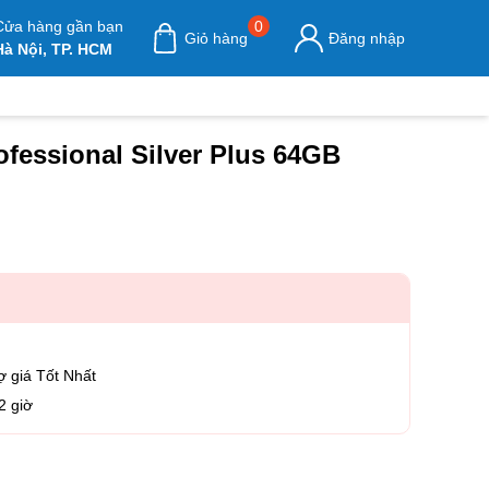
Cửa hàng gần bạn
0
Giỏ hàng
Đăng nhập
Hà Nội, TP. HCM
fessional Silver Plus 64GB
ợ giá Tốt Nhất
2 giờ
ofessional Silver Plus 64GB số lượng