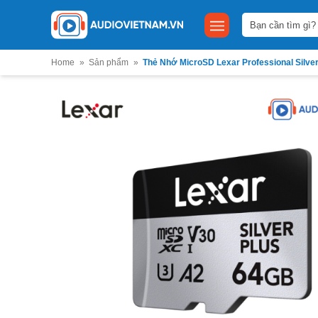
Bỏ
Tìm
qua
kiếm:
nội
dung
Home
»
Sản phẩm
»
Thẻ Nhớ MicroSD Lexar Professional Silve