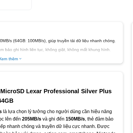
0MB/s
(64GB: 100MB/s), giúp truyền tải dữ liệu nhanh chóng.
ảm bảo ghi hình liên tục, không giật, không mất khung hình.
iệt độ khắc nghiệt, chống tia X và từ trường, bảo vệ dữ liệu
Xem thêm
on cam, smartphone, Nintendo Switch, Steam Deck và máy ảnh
giúp khôi phục dữ liệu đã xóa nhầm.
MicroSD Lexar Professional Silver Plus
hiều thiết bị hơn.
64GB
m khi sử dụng.
s
là lựa chọn lý tưởng cho người dùng cần hiệu năng
đọc lên đến
205MB/s
và ghi đến
150MB/s
, thẻ đảm bảo
 tiếp nhanh chóng và truyền dữ liệu cực nhanh. Được