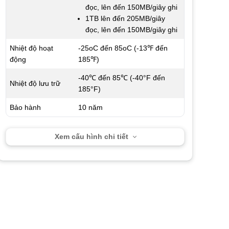
đọc, lên đến 150MB/giây ghi
1TB lên đến 205MB/giây
đọc, lên đến 150MB/giây ghi
Nhiệt độ hoạt
-25oC đến 85oC (-13℉ đến
động
185℉)
-40℃ đến 85℃ (-40°F đến
Nhiệt độ lưu trữ
185°F)
Bảo hành
10 năm
Xem cấu hình chi tiết