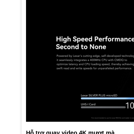
Hỗ trợ quay video 4K mượt mà