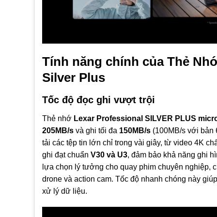
Tính năng chính của Thẻ Nhớ
Silver Plus
Tốc độ đọc ghi vượt trội
Thẻ nhớ
Lexar Professional SILVER PLUS mi
205MB/s
và ghi tối đa
150MB/s
(100MB/s với bản 
tải các tệp tin lớn chỉ trong vài giây, từ video 4
ghi đạt chuẩn
V30 và U3
, đảm bảo khả năng ghi hì
lựa chọn lý tưởng cho quay phim chuyên nghiệp, ch
drone và action cam. Tốc độ nhanh chóng này giúp t
xử lý dữ liệu.