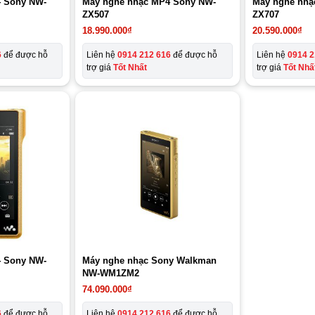
 Sony NW-
Máy nghe nhạc MP4 Sony NW-
Máy nghe nhạ
ZX507
ZX707
18.990.000
₫
20.590.000
₫
6
để được hỗ
Liên hệ
0914 212 616
để được hỗ
Liên hệ
0914 2
trợ giá
Tốt Nhất
trợ giá
Tốt Nhấ
 Sony NW-
Máy nghe nhạc Sony Walkman
NW-WM1ZM2
74.090.000
₫
6
để được hỗ
Liên hệ
0914 212 616
để được hỗ