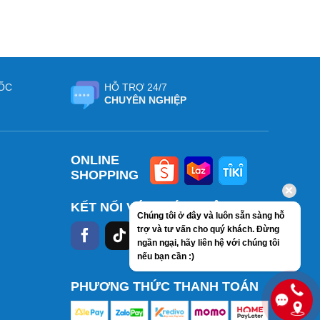
ỐC
HỖ TRỢ 24/7
CHUYÊN NGHIỆP
ONLINE
SHOPPING
KẾT NỐI VỚI CHÚNG TÔI
Chúng tôi ở đây và luôn sẵn sàng hỗ
trợ và tư vấn cho quý khách. Đừng
ngần ngại, hãy liên hệ với chúng tôi
nếu bạn cần :)
PHƯƠNG THỨC THANH TOÁN