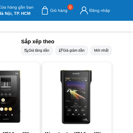
Cửa hàng gần bạn
0
Giỏ hàng
Đăng nhập
Hà Nội, TP. HCM
Sắp xếp theo
Giá tăng dần
Giá giảm dần
Mới nhất