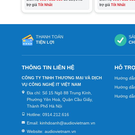
trợ giá
Tốt Nhất
trợ giá
Tốt Nhất
THANH TOÁN
SẢ
TIỆN LỢI
CH
THÔNG TIN LIÊN HỆ
HỖ TR
CÔNG TY TNHH THƯƠNG MẠI VÀ DỊCH
Hướng dẫ
VỤ CÔNG NGHỆ IT VIỆT NAM
Hướng dẫn
Địa chỉ:
Số 15 Ngõ 88 Trung Kính,
Hướng dẫn
Phường Yên Hoà, Quận Cầu Giấy,
Thành Phố Hà Nội
Hotline:
0914.212.616
Email:
kinhdoanh@audiovietnam.vn
Website:
audiovietnam.vn