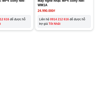
c MP4 Sony NW-
Máy nghe nhạc MP4 Sony NW-
WM1A
24.990.000
₫
12 616
để được hỗ
Liên hệ
0914 212 616
để được hỗ
t
trợ giá
Tốt Nhất