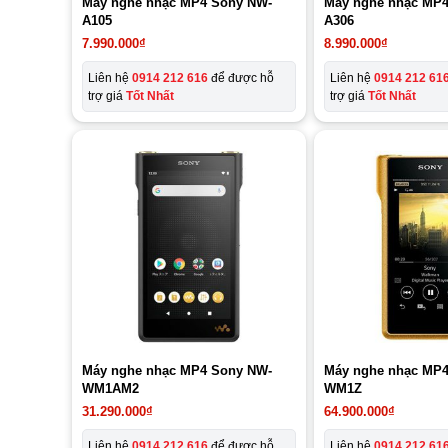
Máy nghe nhạc MP4 Sony NW-
Máy nghe nhạc MP4
A105
A306
7.990.000
₫
8.990.000
₫
Liên hệ
0914 212 616
để được hỗ
Liên hệ
0914 212 61
trợ giá
Tốt Nhất
trợ giá
Tốt Nhất
Máy nghe nhạc MP4 Sony NW-
Máy nghe nhạc MP4
WM1AM2
WM1Z
31.290.000
₫
64.900.000
₫
Liên hệ
0914 212 616
để được hỗ
Liên hệ
0914 212 61