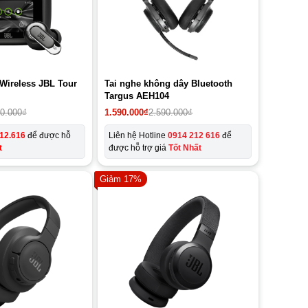
 Wireless JBL Tour
Tai nghe không dây Bluetooth
Targus AEH104
Giá
Giá
90.000
₫
1.590.000
₫
2.590.000
₫
gốc
hiện
là:
tại
12.616
để được hỗ
Liên hệ Hotline
0914 212 616
để
2.590.000₫.
là:
t
được hỗ trợ giá
Tốt Nhất
1.590.000₫.
Giảm 17%