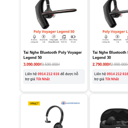
Tai Nghe Bluetooth Poly Voyager
Tai Nghe Bluetooth
Legend 50
Legend 30
Giá
Giá
Giá
Giá
3.090.000
₫
3.590.000
₫
2.790.000
₫
2.990.000
gốc
hiện
gốc
hiện
là:
tại
là:
tại
Liên hệ
0914 212 616
để được hỗ
Liên hệ
0914 212 61
3.590.000₫.
là:
2.990.000₫.
là:
trợ giá
Tốt Nhất
trợ giá
Tốt Nhất
3.090.000₫.
2.790.000₫.