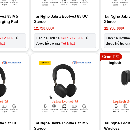
lve3 85 MS
Tai Nghe Jabra Evolve3 85 UC
Tai Nghe Jabr
arging Pad
Stereo
Stereo
12.790.000
₫
12.790.000
₫
212 616
để
Liên hệ Hotline
0914 212 616
để
Liên hệ Hotlin
hất
được hỗ trợ giá
Tốt Nhất
được hỗ trợ gi
Giảm 11%
lve3 75 UC
Tai Nghe Jabra Evolve3 75 MS
Tai nghe Logi
Stereo
Wireless