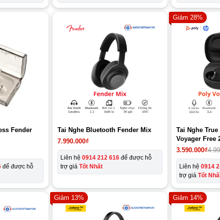
Giảm 28%
ess Fender
Tai Nghe Bluetooth Fender Mix
Tai Nghe True
Voyager Free 
7.990.000
₫
Giá
Giá
3.590.000
₫
4.9
gốc
hiện
Liên hệ
0914 212 616
để được hỗ
là:
tại
6
để được hỗ
trợ giá
Tốt Nhất
Liên hệ
0914 2
4.990.000₫.
là:
trợ giá
Tốt Nhấ
3.590.000₫.
Giảm 13%
Giảm 14%