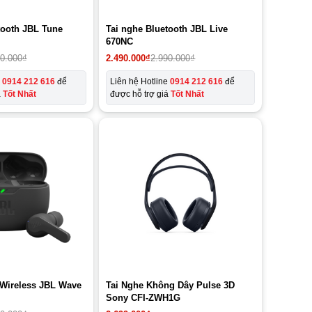
tooth JBL Tune
Tai nghe Bluetooth JBL Live
670NC
90.000
₫
2.490.000
₫
2.990.000
₫
e
0914 212 616
để
Liên hệ Hotline
0914 212 616
để
á
Tốt Nhất
được hỗ trợ giá
Tốt Nhất
 Wireless JBL Wave
Tai Nghe Không Dây Pulse 3D
Sony CFI-ZWH1G