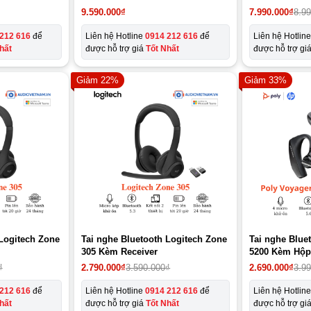
Giá
Giá
9.590.000
₫
7.990.000
₫
8.9
gốc
hiện
là:
tại
212 616
để
Liên hệ Hotline
0914 212 616
để
Liên hệ Hotlin
8.990.000₫.
là:
hất
được hỗ trợ giá
Tốt Nhất
được hỗ trợ gi
7.990.000₫.
Giảm 22%
Giảm 33%
 Logitech Zone
Tai nghe Bluetooth Logitech Zone
Tai nghe Blue
305 Kèm Receiver
5200 Kèm Hộp
Giá
Giá
₫
2.790.000
₫
3.590.000
₫
2.690.000
₫
3.9
gốc
hiện
là:
tại
212 616
để
Liên hệ Hotline
0914 212 616
để
Liên hệ Hotlin
3.990.000₫.
là:
hất
được hỗ trợ giá
Tốt Nhất
được hỗ trợ gi
2.690.000₫.