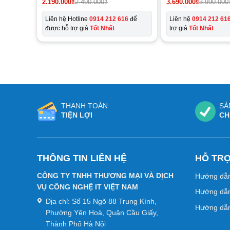
2.190.000
₫
2.490.000
₫
3.690.000
₫
3.990.000
Liên hệ Hotline
0914 212 616
để
Liên hệ
0914 212 61
được hỗ trợ giá
Tốt Nhất
trợ giá
Tốt Nhất
THANH TOÁN
SẢ
TIỆN LỢI
CH
THÔNG TIN LIÊN HỆ
HỖ TR
CÔNG TY TNHH THƯƠNG MẠI VÀ DỊCH
Hướng dẫ
VỤ CÔNG NGHỆ IT VIỆT NAM
Hướng dẫn
Địa chỉ:
Số 15 Ngõ 88 Trung Kính,
Hướng dẫn
Phường Yên Hoà, Quận Cầu Giấy,
Thành Phố Hà Nội