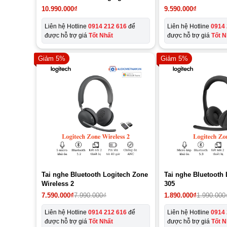
10.990.000
₫
9.590.000
₫
Liên hệ Hotline
0914 212 616
để
Liên hệ Hotline
0914 
được hỗ trợ giá
Tốt Nhất
được hỗ trợ giá
Tốt N
Giảm 5%
Giảm 5%
Tai nghe Bluetooth Logitech Zone
Tai nghe Bluetooth
Wireless 2
305
Giá
Giá
7.590.000
₫
7.990.000
₫
1.890.000
₫
1.990.000
gốc
hiện
là:
tại
Liên hệ Hotline
0914 212 616
để
Liên hệ Hotline
0914 
1.990.000₫.
là:
được hỗ trợ giá
Tốt Nhất
được hỗ trợ giá
Tốt N
1.890.000₫.