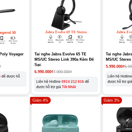
 Poly Voyager
Tai nghe Jabra Evolve 65 TE
Tai nghe Jabr
MS/UC Stereo Link 390a Kèm Đế
MS/UC Stereo 
Sạc
Giá
Giá
₫
5.990.000
₫
6.9
gốc
hiện
Giá
Giá
6.990.000
₫
7.990.000
₫
là:
tại
gốc
hiện
6
để được hỗ
Liên hệ Hotlin
6.990.000₫.
là:
là:
tại
Liên hệ Hotline
0914 212 616
để
được hỗ trợ gi
5.990.000₫.
7.990.000₫.
là:
được hỗ trợ giá
Tốt Nhất
6.990.000₫.
Giảm 4%
Giảm 3%