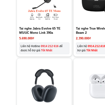
Tai nghe Jabra Evolve 65 TE
Tai nghe True Wire
MS/UC Mono Link 390a
Beam 2
5.690.000
₫
2.390.000
₫
Liên hệ Hotline
0914 212 616
để
Liên hệ
0914.212.61
được hỗ trợ giá
Tốt Nhất
trợ giá
Tốt Nhất