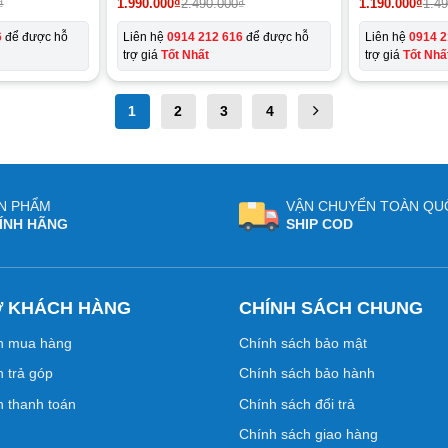
₫
1.990.000
₫
2.490.000
₫
1.190.000
₫
1.4
6
để được hỗ
Liên hệ
0914 212 616
để được hỗ
Liên hệ
0914 2
trợ giá
Tốt Nhất
trợ giá
Tốt Nhấ
1
2
3
4
N PHẨM
VẬN CHUYỂN TOÀN QU
ÍNH HÃNG
SHIP COD
Ợ KHÁCH HÀNG
CHÍNH SÁCH CHUNG
n mua hàng
Chính sách bảo mật
 trả góp
Chính sách bảo hành
 thanh toán
Chính sách đổi trả
Chính sách giao hàng