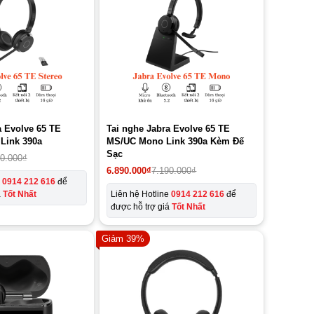
a Evolve 65 TE
Tai nghe Jabra Evolve 65 TE
Link 390a
MS/UC Mono Link 390a Kèm Đế
Sạc
90.000
₫
Giá
Giá
6.890.000
₫
7.190.000
₫
gốc
hiện
e
0914 212 616
để
là:
tại
á
Tốt Nhất
Liên hệ Hotline
0914 212 616
để
7.190.000₫.
là:
được hỗ trợ giá
Tốt Nhất
6.890.000₫.
Giảm 39%