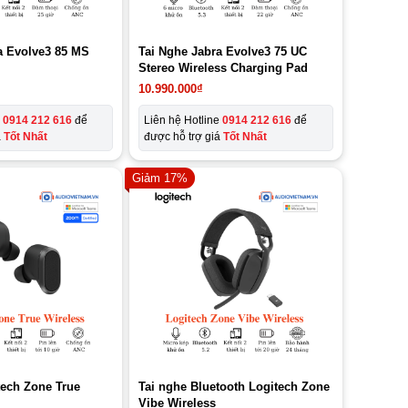
a Evolve3 85 MS
Tai Nghe Jabra Evolve3 75 UC
Stereo Wireless Charging Pad
10.990.000
₫
e
0914 212 616
để
Liên hệ Hotline
0914 212 616
để
á
Tốt Nhất
được hỗ trợ giá
Tốt Nhất
Giảm 17%
tech Zone True
Tai nghe Bluetooth Logitech Zone
Vibe Wireless