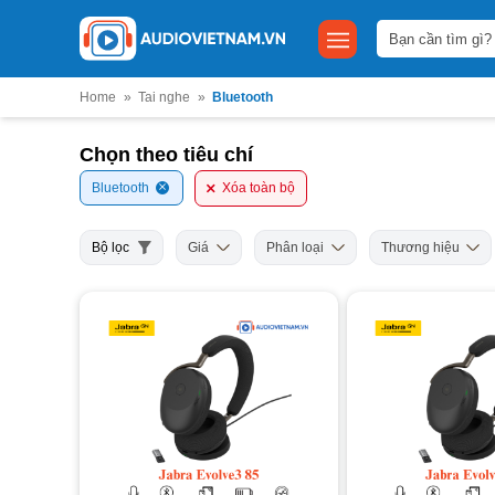
Bỏ
Tìm
qua
kiếm:
nội
dung
Home
»
Tai nghe
»
Bluetooth
Chọn theo tiêu chí
Bluetooth
Xóa toàn bộ
Bộ lọc
Giá
Phân loại
Thương hiệu