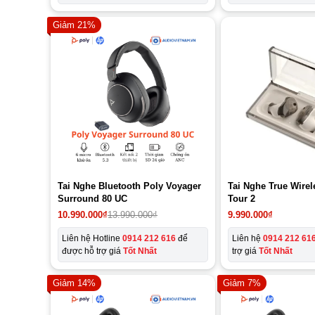
Giảm 21%
Tai Nghe Bluetooth Poly Voyager
Tai Nghe True Wirel
Surround 80 UC
Tour 2
Giá
Giá
10.990.000
₫
13.990.000
₫
9.990.000
₫
gốc
hiện
là:
tại
Liên hệ Hotline
0914 212 616
để
Liên hệ
0914 212 61
13.990.000₫.
là:
được hỗ trợ giá
Tốt Nhất
trợ giá
Tốt Nhất
10.990.000₫.
Giảm 14%
Giảm 7%