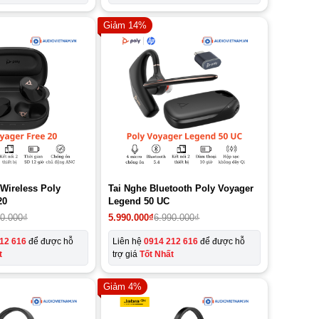
Giảm 14%
 Wireless Poly
Tai Nghe Bluetooth Poly Voyager
20
Legend 50 UC
Giá
Giá
90.000
₫
5.990.000
₫
6.990.000
₫
gốc
hiện
là:
tại
12 616
để được hỗ
Liên hệ
0914 212 616
để được hỗ
6.990.000₫.
là:
t
trợ giá
Tốt Nhất
5.990.000₫.
Giảm 4%