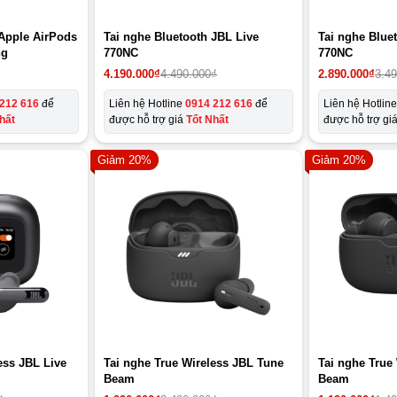
 Apple AirPods
Tai nghe Bluetooth JBL Live
Tai nghe Blue
ng
770NC
770NC
4.190.000
₫
4.490.000
₫
2.890.000
₫
3.4
212 616
để
Liên hệ Hotline
0914 212 616
để
Liên hệ Hotlin
hất
được hỗ trợ giá
Tốt Nhất
được hỗ trợ gi
Giảm 20%
Giảm 20%
ess JBL Live
Tai nghe True Wireless JBL Tune
Tai nghe True
Beam
Beam