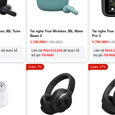
less JBL Tune
Tai nghe True Wireless JBL Wave
Tai nghe True
Beam 2
Pro 3
1.330.000
₫
1.390.000
₫
5.790.000
₫
5.9
6
để được hỗ
Liên hệ
0914.212.616
để được hỗ
Liên hệ
0914.2
trợ giá
Tốt Nhất
trợ giá
Tốt Nhấ
Giảm 7%
Giảm 17%