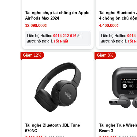
Tai nghe chụp tai chống ồn Apple
Tai nghe Bluetooth
AirPods Max 2024
4 chống ồn chủ độ
12.090.000
₫
4.400.000
₫
Liên hệ Hotline
0914 212 616
để
Liên hệ Hotline
0914 
được hỗ trợ giá
Tốt Nhất
được hỗ trợ giá
Tốt N
Giảm 12%
Giảm 8%
Tai nghe Bluetooth JBL Tune
Tai nghe True Wirel
670NC
Beam 3