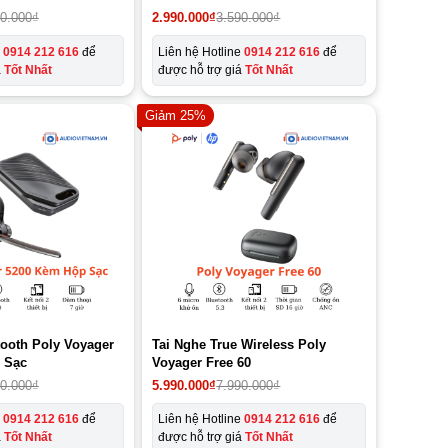
90.000
₫
2.990.000
₫
3.590.000
₫
e
0914 212 616
để
Liên hệ Hotline
0914 212 616
để
á
Tốt Nhất
được hỗ trợ giá
Tốt Nhất
Giảm 25%
tooth Poly Voyager
Tai Nghe True Wireless Poly
 Sạc
Voyager Free 60
Giá
Giá
90.000
₫
5.990.000
₫
7.990.000
₫
gốc
hiện
là:
tại
e
0914 212 616
để
Liên hệ Hotline
0914 212 616
để
7.990.000₫.
là:
á
Tốt Nhất
được hỗ trợ giá
Tốt Nhất
5.990.000₫.