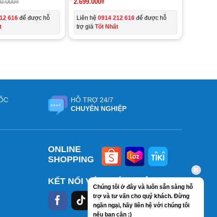
90.000
₫
2.699.000
₫
12 616
để được hỗ
Liên hệ
0914 212 616
để được hỗ
t
trợ giá
Tốt Nhất
ỐC
HỖ TRỢ 24/7
CHUYÊN NGHIỆP
ONLINE
SHOPPING
KẾT NỐI VỚI CHÚNG TÔI
Chúng tôi ở đây và luôn sẵn sàng hỗ
trợ và tư vấn cho quý khách. Đừng
ngần ngại, hãy liên hệ với chúng tôi
nếu bạn cần :)