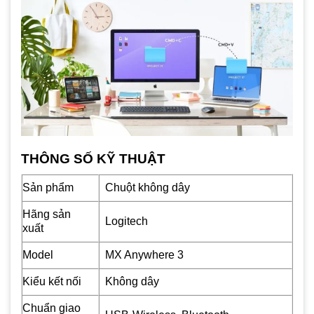
THÔNG SỐ KỸ THUẬT
Sản phẩm
Chuột không dây
Hãng sản
Logitech
xuất
Model
MX Anywhere 3
Kiểu kết nối
Không dây
Chuẩn giao