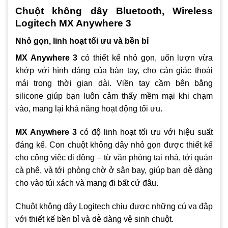
Chuột không dây Bluetooth, Wireless
– Con cuộn Magspeed có khả năng lăn lên đến 1000 dòng
Logitech MX Anywhere 3
– Trang bị cổng sạc USB-C cho thời gian sử dụng lên đến 70
Nhỏ gọn, linh hoạt tối ưu và bền bỉ
ngày
MX Anywhere 3
có thiết kế nhỏ gọn, uốn lượn vừa
khớp với hình dáng của bàn tay, cho cản giác thoải
mái trong thời gian dài. Viền tay cầm bên bằng
silicone giúp bạn luôn cảm thấy mềm mại khi chạm
vào, mang lại khả năng hoạt động tối ưu.
MX Anywhere 3
có độ linh hoạt tối ưu với hiệu suất
đáng kể. Con chuột không dây nhỏ gọn được thiết kế
cho công việc di động – từ văn phòng tại nhà, tới quán
cà phê, và tới phòng chờ ở sân bay, giúp bạn dễ dàng
cho vào túi xách và mang đi bất cứ đâu.
Chuột không dây Logitech chịu được những cú va đập
với thiết kế bền bỉ và dễ dàng vệ sinh chuột.