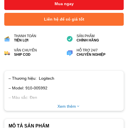
Mua ngay
Liên hệ để có giá tốt
THANH TOÁN
SẢN PHẨM
TIỆN LỢI
CHÍNH HÃNG
VẬN CHUYỂN
HỖ TRỢ 24/7
SHIP COD
CHUYÊN NGHIỆP
– Thương hiệu: Logitech
– Model: 910-005992
– Màu sắc: Đen
Xem thêm
– Hai cơ chế kết nối bằng Bluetooth và Wireless USB
– Kết nối lên đến 3 thiết bị
– Hỗ trợ Windows, MacOS, iPadOS, Chrome OS và Linux
MÔ TẢ SẢN PHẨM