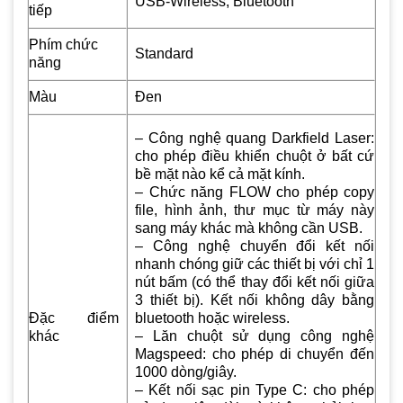
USB-Wireless, Bluetooth
tiếp
Phím chức
Standard
năng
Màu
Đen
– Công nghệ quang Darkfield Laser:
cho phép điều khiển chuột ở bất cứ
bề mặt nào kể cả mặt kính.
– Chức năng FLOW cho phép copy
file, hình ảnh, thư mục từ máy này
sang máy khác mà không cần USB.
– Công nghệ chuyển đổi kết nối
nhanh chóng giữ các thiết bị với chỉ 1
nút bấm (có thể thay đổi kết nối giữa
3 thiết bị). Kết nối không dây bằng
Đặc điểm
bluetooth hoặc wireless.
khác
– Lăn chuột sử dụng công nghệ
Magspeed: cho phép di chuyển đến
1000 dòng/giây.
– Kết nối sạc pin Type C: cho phép