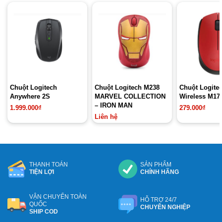
Chuột Logitech
Chuột Logitech M238
Chuột Logite
Anywhere 2S
MARVEL COLLECTION
Wireless M171
– IRON MAN
1.999.000
₫
279.000
₫
Liên hệ
THANH TOÁN
SẢN PHẨM
TIỆN LỢI
CHÍNH HÃNG
VẬN CHUYỂN TOÀN
HỖ TRỢ 24/7
QUỐC
CHUYÊN NGHIỆP
SHIP COD