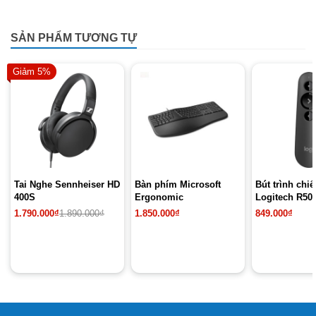
SẢN PHẨM TƯƠNG TỰ
Giảm 5%
Tai Nghe Sennheiser HD
Bàn phím Microsoft
Bút trình chi
400S
Ergonomic
Logitech R50
Giá
Giá
1.790.000
₫
1.890.000
₫
1.850.000
₫
849.000
₫
gốc
hiện
là:
tại
1.890.000₫.
là:
1.790.000₫.