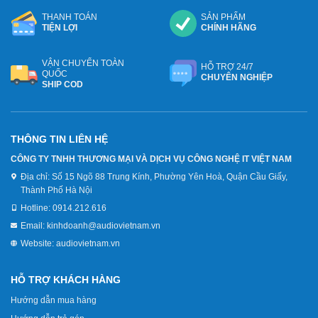
THANH TOÁN
SẢN PHẨM
TIỆN LỢI
CHÍNH HÃNG
VẬN CHUYỂN TOÀN
HỖ TRỢ 24/7
QUỐC
CHUYÊN NGHIỆP
SHIP COD
THÔNG TIN LIÊN HỆ
CÔNG TY TNHH THƯƠNG MẠI VÀ DỊCH VỤ CÔNG NGHỆ IT VIỆT NAM
Địa chỉ:
Số 15 Ngõ 88 Trung Kính, Phường Yên Hoà, Quận Cầu Giấy,
Thành Phố Hà Nội
Hotline:
0914.212.616
Email:
kinhdoanh@audiovietnam.vn
Website:
audiovietnam.vn
HỖ TRỢ KHÁCH HÀNG
Hướng dẫn mua hàng