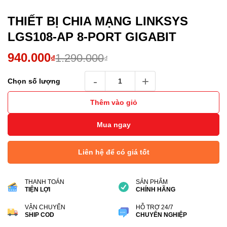
THIẾT BỊ CHIA MẠNG LINKSYS
LGS108-AP 8-PORT GIGABIT
Giá
Giá
940.000
1.290.000
₫
₫
gốc
hiện
THIẾT BỊ CHIA MẠNG LINKSYS LGS108-AP 8
Chọn số lượng
là:
tại
1.290.000₫.
là:
Thêm vào giỏ
940.000₫.
Mua ngay
Liên hệ để có giá tốt
THANH TOÁN
SẢN PHẨM
TIỆN LỢI
CHÍNH HÃNG
VẬN CHUYỂN
HỖ TRỢ 24/7
SHIP COD
CHUYÊN NGHIỆP