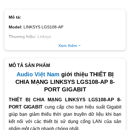
Mô tả:
Model:
LINKSYS LGS108-AP
Thương hiệu:
Linksys
Xem thêm
Màu sắc:
Đen
Tình trạng:
Còn hàng
Bảo hành:
3 năm
MÔ TẢ SẢN PHẨM
Audio Việt Nam
giới thiệu THIẾT BỊ
LINKSYS LGS108-AP
CHIA MẠNG LINKSYS LGS108-AP 8-
8 x 10/100/1000Mbps cổng LAN Gigabit
PORT GIGABIT
Layer 2, Switching Capacity 16 Gbps, 8K MAC
THIẾT BỊ CHIA MẠNG LINKSYS LGS108-AP 8-
Đạt chuẩn tiết kiệm năng lượng EEE 802.3az
PORT GIGABIT
cung cấp cho bạn hiệu suất Gigabit
QoS cho phép tự động thiết lập tốc độ tối ưu nhất
giúp bạn giảm thiểu thời gian truyền dữ liệu khi bạn
Thiết kế để bàn, vỏ hợp kim siêu bền và cho phép tản
kết nối với các thiết bị sử dụng cổng LAN của sản
nhiệt tốt
phẩm một cách nhanh chóng nhất.