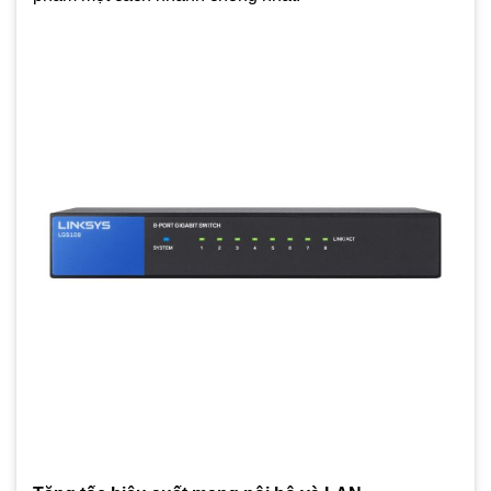
Điện áp 5VDC, công suât tiêu thụ 1.07W / 3.53W
Kích thước: 121x75x26 mm, trọng lượng 0.340 kg, nhiệt
độ hoặt động 0~40°C