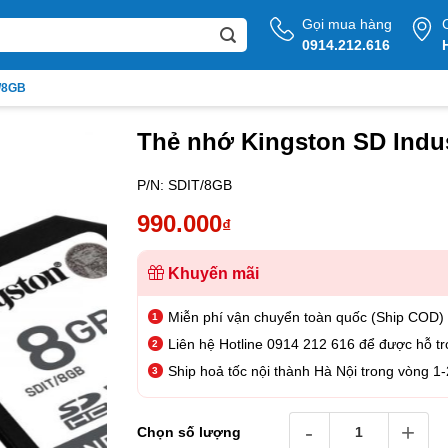
Gọi mua hàng
0914.212.616
T/8GB
Thẻ nhớ Kingston SD Indus
P/N:
SDIT/8GB
990.000
₫
Khuyến mãi
Miễn phí vận chuyển toàn quốc (Ship COD)
Liên hệ Hotline 0914 212 616 để được hỗ tr
Ship hoả tốc nội thành Hà Nội trong vòng 1-
Thẻ nhớ Kingston SD Indu
Chọn số lượng