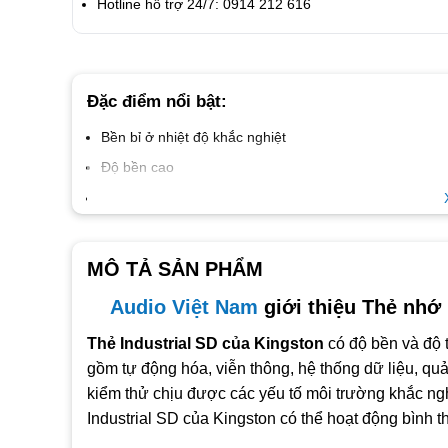
Hotline hỗ trợ 24/7: 0914 212 616
Đặc điểm nổi bật:
Bền bỉ ở nhiệt độ khắc nghiệt
Độ bền cao
Cấp tốc độ UHS-I U3, V30, A1
Các tính năng tích hợp cấp công nghiệp
MÔ TẢ SẢN PHẨM
Audio Việt Nam
giới thiệu Thẻ nhớ
Thẻ Industrial SD của Kingston
có độ bền và độ t
gồm tự động hóa, viễn thông, hệ thống dữ liệu, qu
kiểm thử chịu được các yếu tố môi trường khắc ngh
Industrial SD của Kingston có thể hoạt động bình 