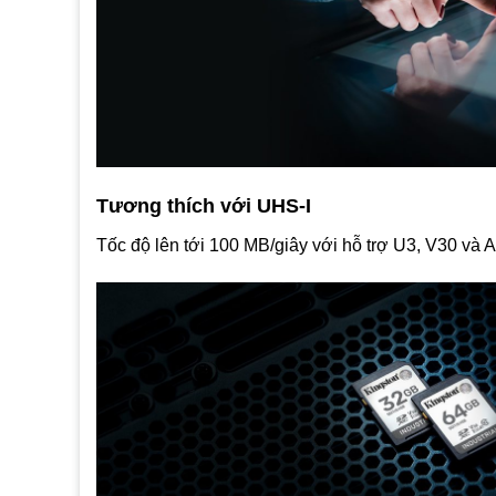
Tương thích với UHS-I
Tốc độ lên tới 100 MB/giây với hỗ trợ U3, V30 và 