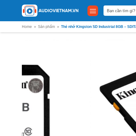
Bỏ
Tìm
qua
kiếm:
nội
dung
Home
»
Sản phẩm
»
Thẻ nhớ Kingston SD Industrial 8GB – SDI