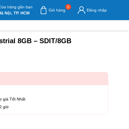
Cửa hàng gần bạn
0
Giỏ hàng
Đăng nhập
Hà Nội, TP. HCM
trial 8GB – SDIT/8GB
ợ giá Tốt Nhất
2 giờ
strial 8GB - SDIT/8GB số lượng