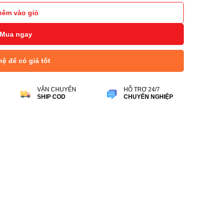
hêm vào giỏ
Mua ngay
hệ để có giá tốt
VẬN CHUYỂN
HỖ TRỢ 24/7
SHIP COD
CHUYÊN NGHIỆP