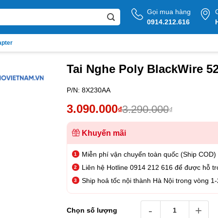
Gọi mua hàng
0914.212.616
apter
Tai Nghe Poly BlackWire 5
P/N:
8X230AA
Giá
Giá
3.090.000
3.290.000
₫
₫
gốc
hiện
là:
tại
Khuyến mãi
3.290.000₫.
là:
Miễn phí vận chuyển toàn quốc (Ship COD)
3.090.000₫.
Liên hệ Hotline 0914 212 616 để được hỗ tr
Ship hoả tốc nội thành Hà Nội trong vòng 1-
Tai Nghe Poly BlackWire 
Chọn số lượng