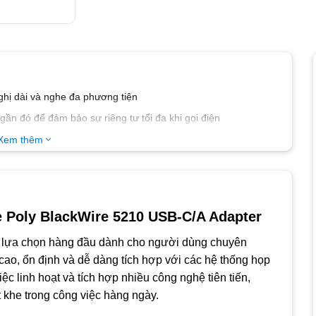
ghị dài và nghe đa phương tiện
ần đó để đảm bảo sự riêng tư tối đa khi gọi điện
Xem thêm
ua 3,5 mm
ho điện thoại PC chất lượng cao
iness, Google Meet, v.v.
e Poly BlackWire 5210 USB-C/A Adapter
 lựa chọn hàng đầu dành cho người dùng chuyên
 cao, ổn định và dễ dàng tích hợp với các hệ thống họp
iệc linh hoạt và tích hợp nhiều công nghệ tiên tiến,
 khe trong công việc hàng ngày.