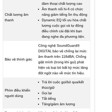
đàm thoại chất lượng cao
Âm thanh nổi hi-fi có chức
Chất lượng âm
năng giảm tiếng ồn thụ động
thanh
Dynamic EQ tối ưu hóa chất
lượng cuộc gọi và tự động
điều chỉnh cài đặt khi bạn
đang nghe đa phương tiện.
Công nghệ SoundGuard®
DIGITAL bảo vệ chống lại mức
âm thanh trên 118dBA; Chống
Bảo vệ thính giác
giật mình (trong khi gọi) phát
hiện và loại bỏ bất kỳ mức tăng
đột ngột nào về mức tín hiệu.
Trả lời cuộc gọi/bỏ qua/kết
thúc/giữ
Phím điều khiển
Gọi lại
người dùng
Tắt tiếng
Tăng/giảm âm lượng