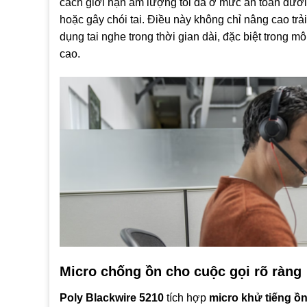
cách giới hạn âm lượng tối đa ở mức an toàn dưới
hoặc gây chói tai. Điều này không chỉ nâng cao t
dụng tai nghe trong thời gian dài, đặc biệt trong m
cao.
Micro chống ồn cho cuộc gọi rõ ràng
Poly Blackwire 5210
tích hợp
micro khử tiếng ồ