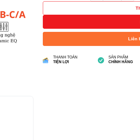
T
Liên 
THANH TOÁN
SẢN PHẨM
TIỆN LỢI
CHÍNH HÃNG