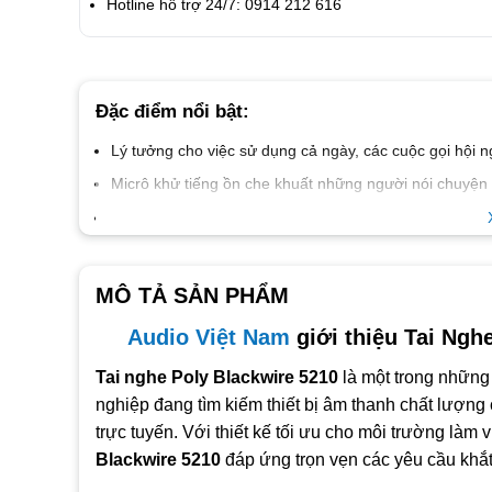
Hotline hỗ trợ 24/7: 0914 212 616
Đặc điểm nổi bật:
Lý tưởng cho việc sử dụng cả ngày, các cuộc gọi hội n
Micrô khử tiếng ồn che khuất những người nói chuyện g
Các biến thể bao gồm USB-A hoặc USB-C phổ thông
Kết nối với điện thoại thông minh và máy tính bảng q
Âm thanh băng thông rộng PC với micrô khử tiếng ồn c
MÔ TẢ SẢN PHẨM
Tương thích với Microsoft Teams, Zoom, Skype for Bus
Audio Việt Nam
giới thiệu Tai Ngh
Tai nghe Poly Blackwire 5210
là một trong những
nghiệp đang tìm kiếm thiết bị âm thanh chất lượng
trực tuyến. Với thiết kế tối ưu cho môi trường làm v
Blackwire 5210
đáp ứng trọn vẹn các yêu cầu khắt