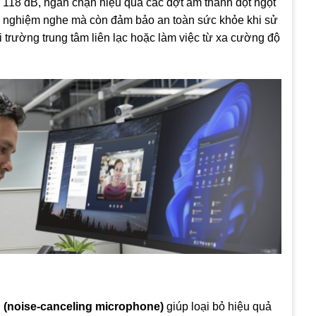
 118 dB, ngăn chặn hiệu quả các đợt âm thanh đột ngột
rải nghiệm nghe mà còn đảm bảo an toàn sức khỏe khi sử
ôi trường trung tâm liên lạc hoặc làm việc từ xa cường độ
n (noise-canceling microphone)
giúp loại bỏ hiệu quả