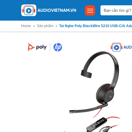
Bỏ
Tìm
qua
kiếm:
nội
dung
Home
»
Sản phẩm
»
Tai Nghe Poly BlackWire 5210 USB-C/A Ad