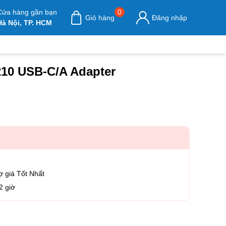
Cửa hàng gần bạn
0
Giỏ hàng
Đăng nhập
Hà Nội, TP. HCM
210 USB-C/A Adapter
ợ giá Tốt Nhất
2 giờ
5210 USB-C/A Adapter số lượng