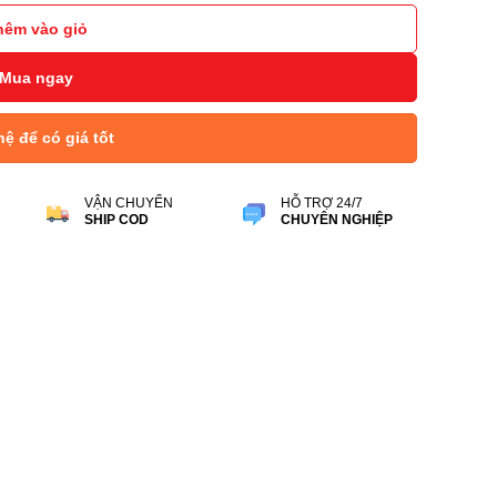
hêm vào giỏ
Mua ngay
hệ để có giá tốt
VẬN CHUYỂN
HỖ TRỢ 24/7
SHIP COD
CHUYÊN NGHIỆP