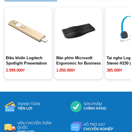
Điều khiển Logitech
Bàn phím Microsoft
Tai nghe Logi
Spotlight Presentation
Ergonomic for Business
Stereo H150 (
2.999.000
₫
1.850.000
₫
385.000
₫
THANH TOÁN
SẢN PHẨM
TIỆN LỢI
CHÍNH HÃNG
VẬN CHUYỂN TOÀN
HỖ TRỢ 24/7
QUỐC
CHUYÊN NGHIỆP