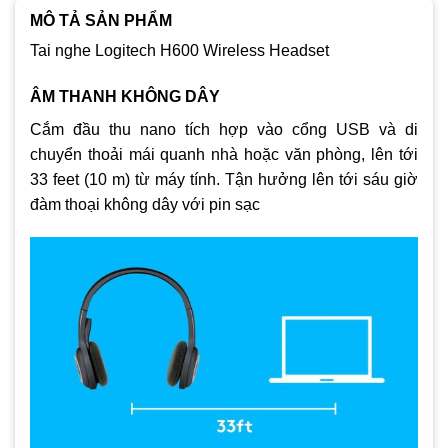
– Microphone: Có
MÔ TẢ SẢN PHẨM
Tai nghe Logitech H600 Wireless Headset
– Mô tả khác: Thoải mái rời khỏi máy tính và đi lại tự do
trong khi trò chuyện. Tai nghe không dây tầm xa có trọng
ÂM THANH KHÔNG DÂY
lượng nhẹ này cho phép bạn nghe và nói chuyện lên tới 10
m. Các màng loa được chỉnh bằng laze và micrô khử tiếng
Cắm đầu thu nano tích hợp vào cổng USB và di
ồn mang lại âm thanh nổi cho cuộc gọi rõ ràng. Hoạt động
chuyển thoải mái quanh nhà hoặc văn phòng, lên tới
với Windows®, Mac và các ứng dụng gọi điện ưa thích. Quai
33 feet (10 m) từ máy tính. Tận hưởng lên tới sáu giờ
đeo có thể điều chỉnh và miếng che tai bằng mút đem lại
đàm thoại không dây với pin sạc
cảm giác thoải mái ngay cả sau nhiều giờ sử dụng.