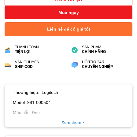
Mua ngay
Liên hệ để có giá tốt
THANH TOÁN
SẢN PHẨM
TIỆN LỢI
CHÍNH HÃNG
VẬN CHUYỂN
HỖ TRỢ 24/7
SHIP COD
CHUYÊN NGHIỆP
– Thương hiệu: Logitech
– Model: 981-000504
– Màu sắc: Đen
Xem thêm
– Thiết kế: Chụp tai
– Kết nối: USB Wireless