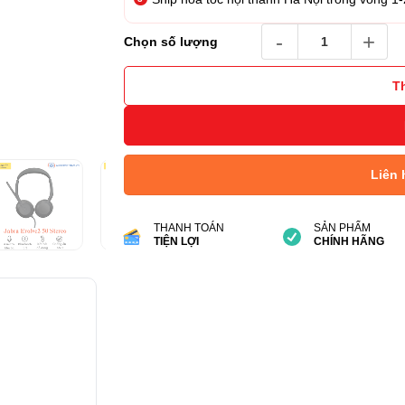
Tai nghe Jabra Evolve2 5
Chọn số lượng
T
Liên 
THANH TOÁN
SẢN PHẨM
TIỆN LỢI
CHÍNH HÃNG