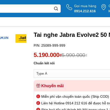
Gọi mua hàng
0914.212.616
Tai nghe Jabra Evolve2 50
P/N:
25089-999-999
5.190.000
5.990.000
₫
₫
Chuẩn kết nối
Khuyến mãi
Miễn phí vận chuyển toàn quốc (Ship COD)
Liên hệ Hotline 0914 212 616 để được hỗ tr
Ship hoả tốc nội thành Hà Nội trong vòng 1-