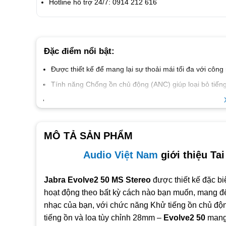
Hotline hỗ trợ 24/7: 0914 212 616
Đặc điểm nổi bật:
Được thiết kế để mang lại sự thoải mái tối đa với công
Tính năng Chống ồn chủ động (ANC) giúp loại bỏ tiến
Làm việc chuyên nghiệp ở mọi nơi, với công nghệ micr
Âm thanh được tối ưu hóa cho mục đích sử dụng chuy
Sử dụng dễ dàng và kết nối được 2 thiết bị sử dụng dâ
MÔ TẢ SẢN PHẨM
Được chứng nhận bởi các nền tảng họp trực tuyến hà
Audio Việt Nam
giới thiệu Ta
Jabra Evolve2 50 MS Stereo
được thiết kế đặc b
hoạt động theo bất kỳ cách nào bạn muốn, mang đ
nhạc của bạn, với chức năng Khử tiếng ồn chủ đ
tiếng ồn và loa tùy chỉnh 28mm –
Evolve2 50
mang