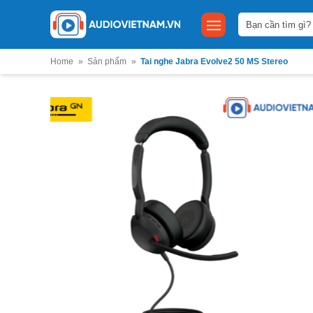
Bỏ
Tìm
qua
kiếm:
nội
dung
Home
»
Sản phẩm
»
Tai nghe Jabra Evolve2 50 MS Stereo