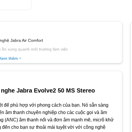
 nghệ Jabra Air Comfort
g ồn xung quanh môi trường làm việc
o khử tiếng ồn
Xem thêm
ên nghiệp và cá nhân
y kết nối USB và Bluetooth
ng đầu
i nghe Jabra Evolve2 50 MS Stereo
iệt để phù hợp với phong cách của bạn. Nó sẵn sàng
ến âm thanh chuyên nghiệp cho các cuộc gọi và âm
ộng (ANC) âm thanh nổi và đơn âm mạnh mẽ, micrô khử
 đến cho bạn sự thoải mái tuyệt vời với công nghệ