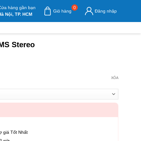
Cửa hàng gần bạn
0
Giỏ hàng
Đăng nhập
Hà Nội, TP. HCM
 MS Stereo
XÓA
ợ giá Tốt Nhất
2 giờ