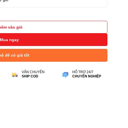
0 MS Stereo số lượng
hêm vào giỏ
Mua ngay
hệ để có giá tốt
VẬN CHUYỂN
HỖ TRỢ 24/7
SHIP COD
CHUYÊN NGHIỆP