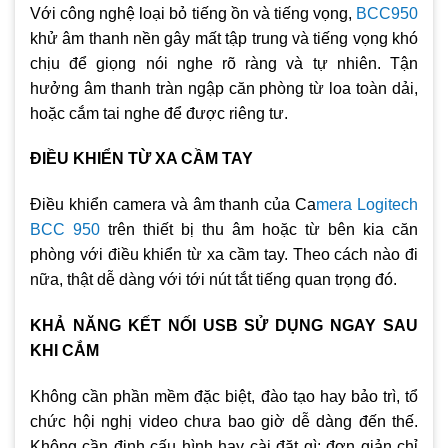
Với công nghệ loại bỏ tiếng ồn và tiếng vọng,
BCC950
khử âm thanh nền gây mất tập trung và tiếng vọng khó
chịu để giọng nói nghe rõ ràng và tự nhiên. Tận
hưởng âm thanh tràn ngập căn phòng từ loa toàn dải,
hoặc cắm tai nghe để được riêng tư.
ĐIỀU KHIỂN TỪ XA CẦM TAY
Điều khiển camera và âm thanh của Ca
mera Logitech
BCC 950
trên thiết bị thu âm hoặc từ bên kia căn
phòng với điều khiển từ xa cầm tay. Theo cách nào đi
nữa, thật dễ dàng với tới nút tắt tiếng quan trọng đó.
KHẢ NĂNG KẾT NỐI USB SỬ DỤNG NGAY SAU
KHI CẮM
Không cần phần mềm đặc biệt, đào tạo hay bảo trì, tổ
chức hội nghị video chưa bao giờ dễ dàng đến thế.
Không cần định cấu hình hay cài đặt gì: đơn giản chỉ