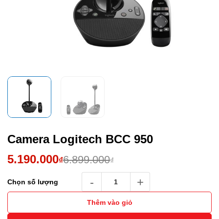
Camera Logitech BCC 950
Giá
Giá
5.190.000
6.899.000
₫
₫
gốc
hiện
Camera Logitech BCC 950 số lượng
Chọn số lượng
là:
tại
6.899.000₫.
là:
Thêm vào giỏ
5.190.000₫.