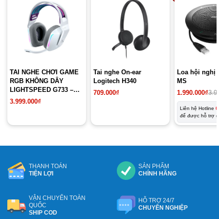
TAI NGHE CHƠI GAME
Tai nghe On-ear
Loa hội nghị 
RGB KHÔNG DÂY
Logitech H340
MS
LIGHTSPEED G733 –
Giá
Giá
709.000
₫
1.990.000
₫
3.9
MÀU TRẮNG
gốc
hiện
3.999.000
₫
là:
tại
Liên hệ Hotline
0
3.990.000₫.
là:
để được hỗ trợ 
1.990.000₫.
THANH TOÁN
SẢN PHẨM
TIỆN LỢI
CHÍNH HÃNG
VẬN CHUYỂN TOÀN
HỖ TRỢ 24/7
QUỐC
CHUYÊN NGHIỆP
SHIP COD