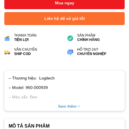
Mua ngay
Liên hệ để có giá tốt
THANH TOÁN
SẢN PHẨM
TIỆN LỢI
CHÍNH HÃNG
VẬN CHUYỂN
HỖ TRỢ 24/7
SHIP COD
CHUYÊN NGHIỆP
– Thương hiệu: Logitech
– Model: 960-000939
– Màu sắc: Đen
Xem thêm
– Quay video chất lượng hình ảnh HD 1080p.
– Tích hợp công nghệ H.264, ứng dụng UVC (USB video
class)
MÔ TẢ SẢN PHẨM