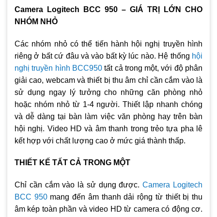
– Tích hợp mic và loa cho phép đàm thoại trong khoảng
Camera Logitech BCC 950 – GIÁ TRỊ LỚN CHO
cách 2,4m
NHÓM NHỎ
– Auto focus với 9 điểm nét và sử dụng ống kính ZEISS cho
hình ảnh trong, chính xác rõ nét hơn.
Các nhóm nhỏ có thể tiến hành hội nghị truyền hình
riêng ở bất cứ đâu và vào bất kỳ lúc nào. Hệ thống
hội
– Tương thích với các phần mềm chuyên hội thoại: Skype for
nghị truyền hình BCC950
tất cả trong một, với độ phân
Business, Cisco Jabber and WebEx…”
giải cao, webcam và thiết bị thu âm chỉ cần cắm vào là
– Gọi và ghi âm sống động như thật chất lượng stereo.
sử dụng ngay lý tưởng cho những căn phòng nhỏ
– Lọc tiếng ồn, điều chỉnh ánh sáng.
hoặc nhóm nhỏ từ 1-4 người. Thiết lập nhanh chóng
và dễ dàng tại bàn làm việc văn phòng hay trên bàn
– Góc ghi hình rộng 78 độ, kèm remote điều khiển từ xa.
hội nghị. Video HD và âm thanh trong trẻo tựa pha lê
– Đàm Thoại Hội Nghị Trực Tuyến Qua Webcam
kết hợp với chất lượng cao ở mức giá thành thấp.
– Thích hợp đàm thoại cho nhóm 1-4 người
THIẾT KẾ TẤT CẢ TRONG MỘT
Chỉ cần cắm vào là sử dụng được.
Camera Logitech
BCC 950
mang đến âm thanh dải rộng từ thiết bị thu
âm kép toàn phần và video HD từ camera có động cơ.