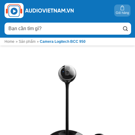
Bỏ
qua
Giỏ hàng
nội
Tìm
dung
kiếm:
Home
»
Sản phẩm
»
Camera Logitech BCC 950